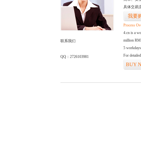
具体交易
我要
Process Ov
4.cn is a w
million RMB
联系我们
5 workdays
For detaile
QQ：2726103981
BUY 