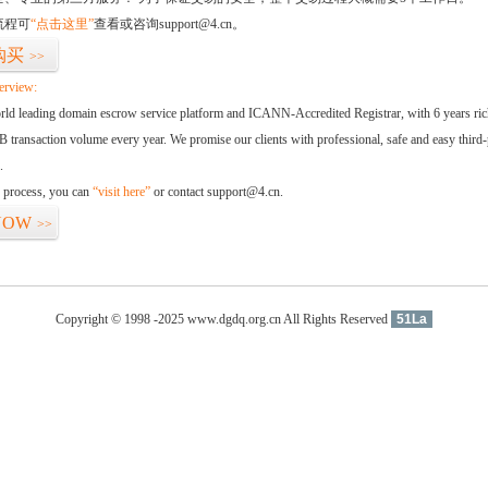
流程可
“点击这里”
查看或咨询support@4.cn。
购买
>>
erview:
orld leading domain escrow service platform and ICANN-Accredited Registrar, with 6 years ri
 transaction volume every year. We promise our clients with professional, safe and easy third-
.
d process, you can
“visit here”
or contact support@4.cn.
NOW
>>
Copyright © 1998 -2025 www.dgdq.org.cn All Rights Reserved
51La