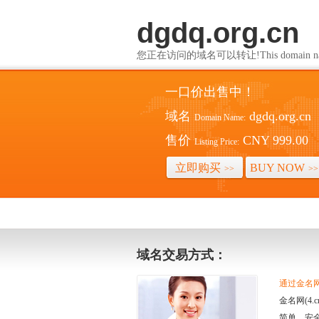
dgdq.org.cn
您正在访问的域名可以转让!This domain name i
一口价出售中！
域名
dgdq.org.cn
Domain Name:
售价
CNY 999.00
Listing Price:
立即购买
BUY NOW
>>
>>
域名交易方式：
通过金名网(
金名网(4
简单、安